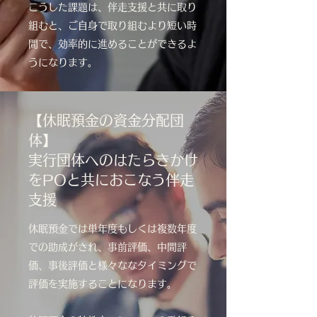
こうした課題は、伴走支援と共に取り
組むと、ご自身で取り組むより短い時
間で、効率的に進めることができるよ
うになります。
【休眠預金の資金分配団
体】
実行団体へのはたらきかけ
をPOと共におこなう伴走
支援
休眠預金では単年度もしくは複数年度
での助成がされ、
事前評価、中間評
価、事後評価と様々ななタイミングで
評価を実施することになります。