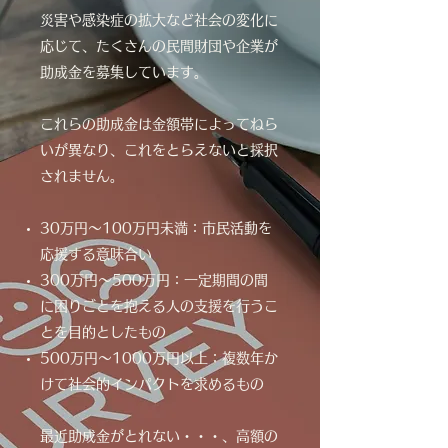
災害や感染症の拡大など社会の変化に
応じて、たくさんの民間財団や企業が
助成金を募集しています。
これらの助成金は金額帯によってねら
いが異なり、これをとらえないと採択
されません。
30万円～100万円未満：市民活動を
応援する意味合い
300万円～500万円：一定期間の間
に困りごとを抱える人の支援を行うこ
とを目的としたもの
500万円～1000万円以上：複数年か
けて社会的インパクトを求めるもの
最近助成金がとれない・・・、高額の