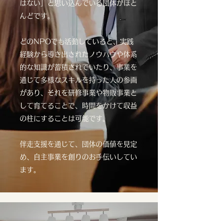
はない」と思い込んでいる団体がほと
んどです。
どのNPOでも活動していると、実践
経験から導き出されたノウハウや体系
的な知識が蓄積されていたり、事業を
通じて多様なスキルを持った人の参画
があり、それを研修事業や物販事業と
して育てることで、時間をかけて収益
の柱にすることは可能です。
伴走支援を通じて、団体の価値を見定
め、自主事業を創りのお手伝いしてい
ます。