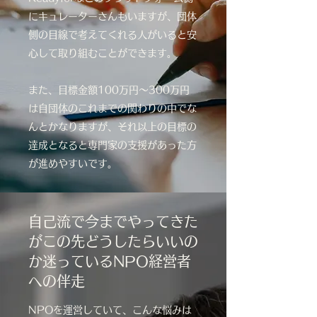
にキュレーターさんもいますが、団体
側の目線で考えてくれる人がいると安
心して取り組むことができます。
​また、目標金額100万円～300万円
は自団体のこれまでの関わりの中でな
んとかなりますが、それ以上の目標の
達成となると専門家の支援があった方
が進めやすいです。
自己流で今までやってきた
がこの先どうしたらいいの
か迷っているNPO経営者
への伴走
NPOを運営していて、こんな悩みは