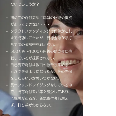
ないでしょうか？
初めての寄付集めに職員の反発や抵抗
があってできない・・・
クラウドファンディングは何件かこれ
まで成功してきたが、目標金額が頭打
ちで次の金額帯を狙えない。
500万円～1000万円級の助成金に挑
戦しているが採択されない。
自己流で寄付は数百～数千万集めるこ
とができるようになったが、その先何
をしたらいいか思いつかない。
長年ファンドレイジングをしている中
で、既存寄付者が年々減少しており、
危機感があるが、新規寄付者も増え
ず、打ち手がわからない。