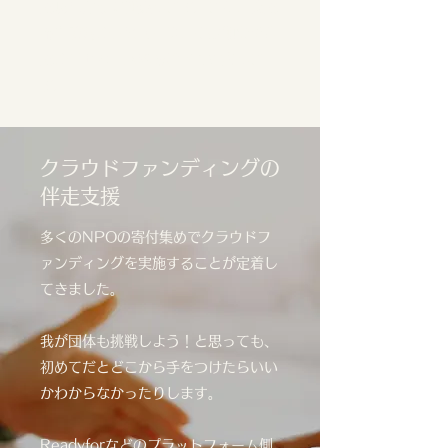
成功に向けて伴走します。また、助成
金申請書のレビューや、中長期計画作
成のアドバイス等も幅広く対応しま
す。
クラウドファンディングの
伴走支援
多くのNPOの寄付集めでクラウドフ
ァンディングを実施することが定着し
てきました。
我が団体も挑戦しよう！と思っても、
初めてだとどこから手をつけたらいい
かわからなかったりします。
Readyforなどのプラットフォーム側