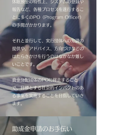
休眠預金の特性上、システムの登録や
報告など、各種プロセスを遂行するこ
とに多くのPO（Program Officer）
の手間がかかります。
それと並行して、実行団体への知識の
提供や、アドバイス、方向づけなどの
はたらきかけを行うのはなかなか難し
いことです。
資金分配団体のPOに伴走すること
で、目標とする社会的インパクトのあ
る事業を実施することを目指していき
ます。
助成金申請のお手伝い